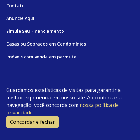
Contato
Anuncie Aqui
Simule Seu Financiamento
Casas ou Sobrados em Condomínios
Imóveis com venda em permuta
Imóveis com Vista para o Mar
Apartamentos em Andar Alto
Guardamos estatísticas de visitas para garantir a
Casa com piscina
melhor experiência em nosso site. Ao continuar a
navegação, você concorda com
nossa política de
Apartamento com piscina
privacidade
.
Condomínio fechado
Concordar e fechar
2
Fale conosco
Enviar Mensagem
Site feito por Coruja Sistemas