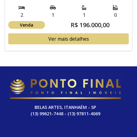
2
1
1
0
R$ 196.000,00
Venda
Ver mais detalhes
BELAS ARTES, ITANHAÉM - SP
(13) 99621-7448 - (13) 97811-4069