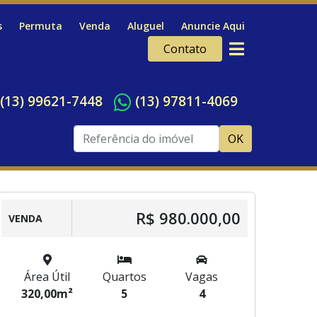
s
Permuta
Venda
Aluguel
Anuncie Aqui
Contato
(13) 99621-7448
(13) 97811-4069
OK
R$ 980.000,00
VENDA
Área Útil
Quartos
Vagas
320,00m²
5
4