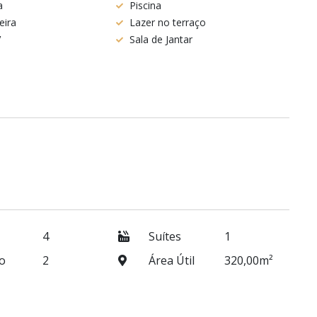
a
Piscina
eira
Lazer no terraço
V
Sala de Jantar
4
Suítes
1
o
2
Área Útil
320,00m²