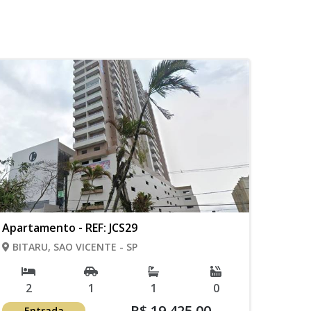
Apartamento - REF: JCS29
BITARU, SAO VICENTE - SP
2
1
1
0
R$ 19.425,00
Entrada