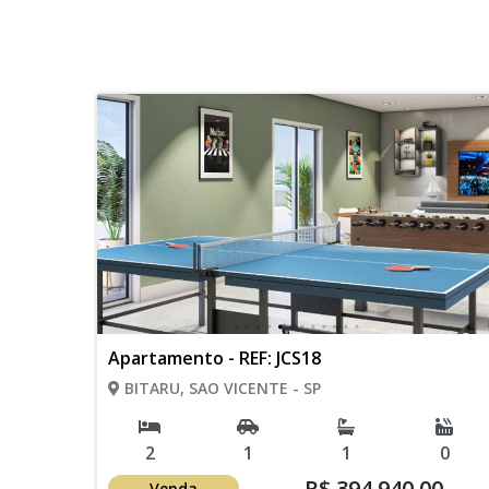
Apartamento - REF: JCS18
BITARU, SAO VICENTE - SP
2
1
1
0
R$ 394.940,00
Venda