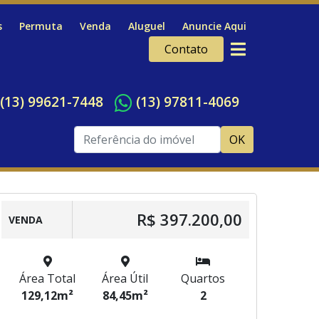
s
Permuta
Venda
Aluguel
Anuncie Aqui
Contato
(13) 99621-7448
(13) 97811-4069
OK
R$ 397.200,00
VENDA
Área Total
Área Útil
Quartos
129,12m²
84,45m²
2