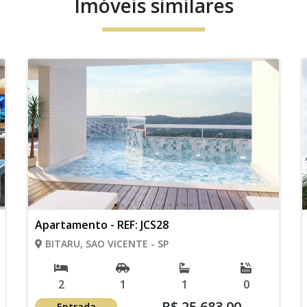
Imóveis similares
Apartamento - REF: JCS28
BITARU, SAO VICENTE - SP
2
1
1
0
R$ 25.683,00
Entrada