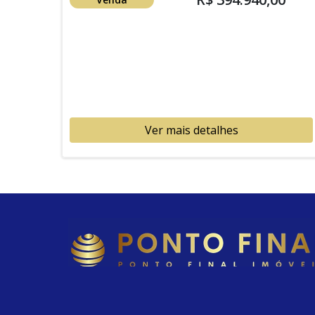
Ver mais detalhes
BELAS ARTES, ITANHAÉM - SP
(13) 99621-7448 - (13) 97811-4069