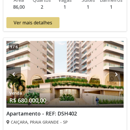
Área
Quartos
Vagas
Suites
Banheiros
Jogos, Salão de Festas, Quadra, Espaço Kids, Garage Band,
86,00
2
1
1
1
Espaço Gourmet, Cinema, Academia, Churrasqueira
Lançamento, Em Obras * Os valores e disponibilidade podem
ser alterados sem prévio aviso. Favor verificar entrando em
Ver mais detalhes
contato com nossa equipe
1
/
6
Venda
R$ 680.000,00
Apartamento - REF: DSH402
CAIÇARA, PRAIA GRANDE - SP