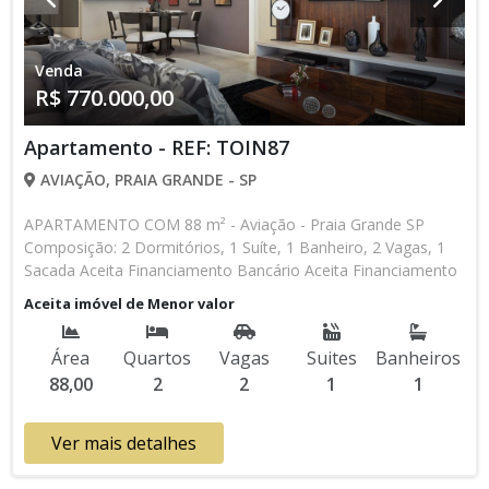
Venda
R$ 770.000,00
Apartamento - REF: TOIN87
AVIAÇÃO, PRAIA GRANDE - SP
APARTAMENTO COM 88 m² - Aviação - Praia Grande SP
Composição: 2 Dormitórios, 1 Suíte, 1 Banheiro, 2 Vagas, 1
Sacada Aceita Financiamento Bancário Aceita Financiamento
Direto com a Construtora Entrada de R$ 170.000,00 120
Aceita imóvel de Menor valor
Parcelas Mensais de R$ 3.750,00 10 Parcelas Anuais de R$
15.000,00 R$ 770.000,00 valor Total * Os valores e
Área
Quartos
Vagas
Suites
Banheiros
disponibilidade podem ser alterados sem prévio aviso. Favor
88,00
2
2
1
1
verificar entrando em contato com nossa equipe
Ver mais detalhes