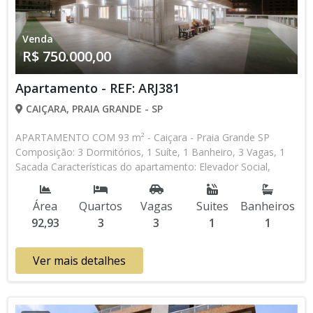
Venda
R$ 750.000,00
Apartamento - REF: ARJ381
CAIÇARA, PRAIA GRANDE - SP
APARTAMENTO COM 93 m² - Caiçara - Praia Grande SP
Composição: 3 Dormitórios, 1 Suíte, 1 Banheiro, 3 Vagas, 1
Sacada Características do apartamento: Elevador Social,
Elevador de Serviço, Acessibilidade, Interfone, Piscina, Piscina
Infantil, Sauna, Salão de Jogos, Salão de Festas, Espaço Kids,
Área
Quartos
Vagas
Suites
Banheiros
Cinema, Academia, Churrasqueira Aceita Financiamento
92,93
3
3
1
1
Bancário * Os valores e disponibilidade podem ser alterados
sem prévio aviso. Favor verificar entrando em contato com
nossa equipe
Ver mais detalhes