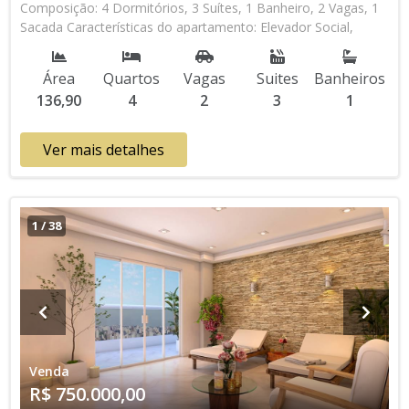
Composição: 4 Dormitórios, 3 Suítes, 1 Banheiro, 2 Vagas, 1
Sacada Características do apartamento: Elevador Social,
Elevador de Serviço, Acessibilidade, Portão Automático,
Interfone, Água Individual, Gás Encanado, Home Box, Piscina,
Área
Quartos
Vagas
Suites
Banheiros
Sauna, Salão de Jogos, Salão de Festas, Espaço Kids, Espaço
136,90
4
2
3
1
Gourmet, Academia, Churrasqueira Aceita Financiamento
Bancário * Os valores e disponibilidade podem ser alterados
sem prévio aviso. Favor verificar entrando em contato com
Ver mais detalhes
nossa equipe
1
/
38
Venda
R$ 750.000,00