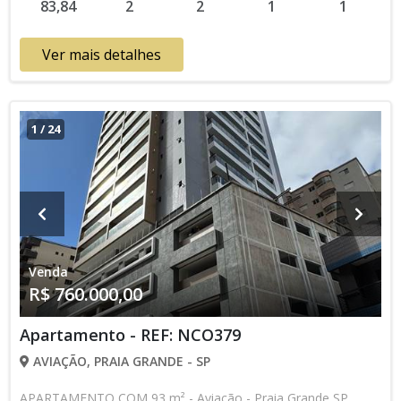
83,84
2
2
1
1
Bancário * Os valores e disponibilidade podem ser alterados
sem prévio aviso. Favor verificar entrando em contato com
nossa equipe
Ver mais detalhes
1
/
24
Venda
R$ 760.000,00
Apartamento - REF: NCO379
AVIAÇÃO, PRAIA GRANDE - SP
APARTAMENTO COM 93 m² - Aviação - Praia Grande SP