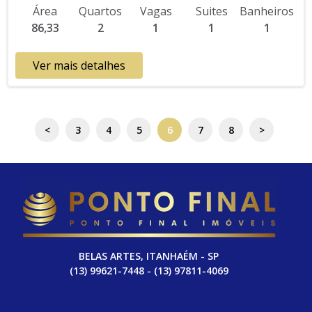
Área
Quartos
Vagas
Suites
Banheiros
Direto com a Construtora Lançamento, Pronto para Morar
86,33
2
1
1
1
Entrada de R$ 468.000,00 36 Parcelas Mensais de R$ 5.333,33
6 Parcelas Semestrais de R$ 20.000,00 R$ 780.000,00 valor
Total * Os valores e disponibilidade podem ser alterados sem
Ver mais detalhes
prévio aviso. Favor verificar entrando em contato com nossa
equipe
<
3
4
5
6
7
8
>
BELAS ARTES, ITANHAÉM - SP
(13) 99621-7448 - (13) 97811-4069