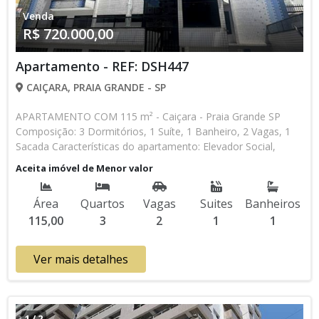
Venda
R$ 720.000,00
Apartamento - REF: DSH447
CAIÇARA, PRAIA GRANDE - SP
APARTAMENTO COM 115 m² - Caiçara - Praia Grande SP
Composição: 3 Dormitórios, 1 Suíte, 1 Banheiro, 2 Vagas, 1
Sacada Características do apartamento: Elevador Social,
Elevador de Serviço, Acessibilidade, Interfone, Piscina, Piscina
Aceita imóvel de Menor valor
Infantil, Sauna, Espaço Gourmet, Academia, Churrasqueira
Aceita Financiamento Bancário * Os valores e disponibilidade
Área
Quartos
Vagas
Suites
Banheiros
podem ser alterados sem prévio aviso. Favor verificar
115,00
3
2
1
1
entrando em contato com nossa equipe
Ver mais detalhes
1
/
2