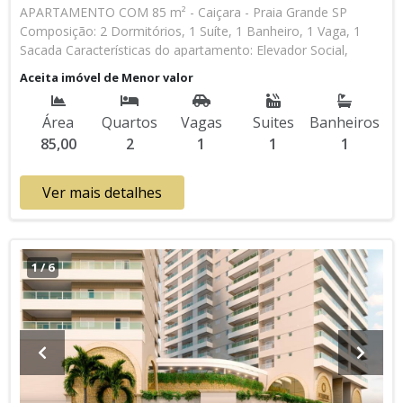
APARTAMENTO COM 85 m² - Caiçara - Praia Grande SP
Composição: 2 Dormitórios, 1 Suíte, 1 Banheiro, 1 Vaga, 1
Sacada Características do apartamento: Elevador Social,
Elevador de Serviço, Acessibilidade, Portão Automático,
Aceita imóvel de Menor valor
Portaria 24h, Interfone, Água Individual, Gás Encanado,
Piscina, Sauna, Salão de Jogos, Salão de Festas, Espaço Kids,
Área
Quartos
Vagas
Suites
Banheiros
Garage Band, Espaço Gourmet, Cinema, Academia,
85,00
2
1
1
1
Churrasqueira Lançamento, Em Obras * Os valores e
disponibilidade podem ser alterados sem prévio aviso. Favor
verificar entrando em contato com nossa equipe
Ver mais detalhes
1
/
6