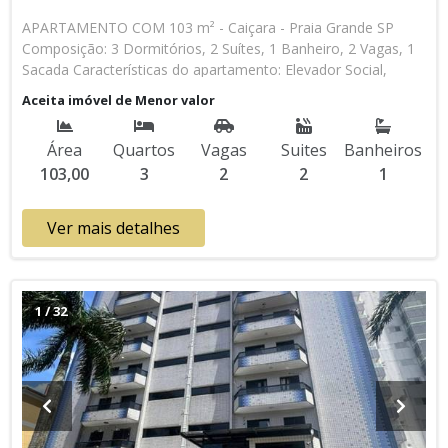
APARTAMENTO COM 103 m² - Caiçara - Praia Grande SP
Composição: 3 Dormitórios, 2 Suítes, 1 Banheiro, 2 Vagas, 1
Sacada Características do apartamento: Elevador Social,
Elevador de Serviço, Acessibilidade, Portão Automático,
Aceita imóvel de Menor valor
Piscina, Sauna, Salão de Jogos, Salão de Festas, Espaço Kids,
Espaço Gourmet, Academia, Churrasqueira Lançamento, Em
Área
Quartos
Vagas
Suites
Banheiros
Obras * Os valores e disponibilidade podem ser alterados
103,00
3
2
2
1
sem prévio aviso. Favor verificar entrando em contato com
nossa equipe
Ver mais detalhes
1
/
32