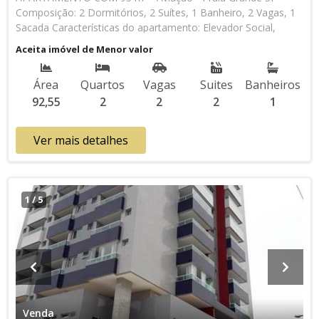
Composição: 2 Dormitórios, 2 Suítes, 1 Banheiro, 2 Vagas, 1
Sacada Características do apartamento: Elevador Social,
Elevador de Serviço, Acessibilidade, Portaria 24h, Interfone,
Aceita imóvel de Menor valor
Piscina, Sauna, Salão de Jogos, Salão de Festas, Espaço Kids,
Espaço Gourmet, Academia, Churrasqueira Aceita
Área
Quartos
Vagas
Suites
Banheiros
Financiamento Direto com a Construtora Lançamento,
92,55
2
2
2
1
Pronto para Morar Entrada de R$ 456.000,00 36 Parcelas
Mensais de R$ 5.111,11 6 Parcelas Semestrais de R$
20.000,00 R$ 760.000,00 valor Total * Os valores e
Ver mais detalhes
disponibilidade podem ser alterados sem prévio aviso. Favor
verificar entrando em contato com nossa equipe
1
/
5
Venda