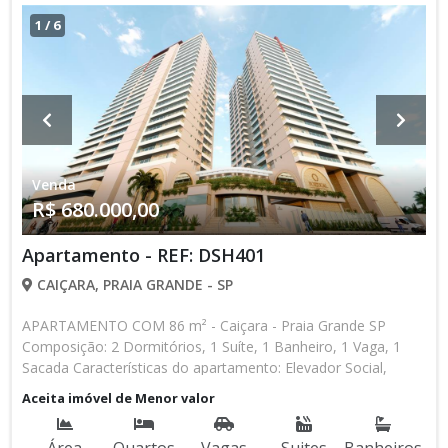
1
/
6
Venda
R$ 680.000,00
Apartamento - REF: DSH401
CAIÇARA, PRAIA GRANDE - SP
APARTAMENTO COM 86 m² - Caiçara - Praia Grande SP
Composição: 2 Dormitórios, 1 Suíte, 1 Banheiro, 1 Vaga, 1
Sacada Características do apartamento: Elevador Social,
Elevador de Serviço, Acessibilidade, Portão Automático,
Aceita imóvel de Menor valor
Portaria 24h, Interfone, Água Individual, Gás Encanado,
Piscina, Piscina Infantil, Piscina com Raia, Sauna, Salão de