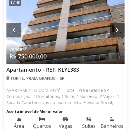
1
/
43
Venda
R$ 750.000,00
Apartamento - REF: KLYL383
FORTE, PRAIA GRANDE - SP
APARTAMENTO COM 84 m² - Forte - Praia Grande SP
Composição: 2 Dormitórios, 1 Suíte, 1 Banheiro, 2 Vagas, 1
Sacada Características do apartamento: Elevador Social,
Elevador de Serviço, Acessibilidade, Portão Automático, Água
Aceita imóvel de Menor valor
Individual, Gás Encanado, Piscina, Piscina Infantil, Sauna,
Salão de Jogos, Salão de Festas, Espaço Kids, Espaço
Área
Quartos
Vagas
Suites
Banheiros
Gourmet, Academia, Churrasqueira Aceita Financiamento