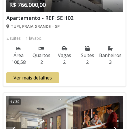
R$ 766.000,00
Apartamento - REF: SEI102
TUPI, PRAIA GRANDE - SP
2 suítes + 1 lavabo.
Área
Quartos
Vagas
Suites
Banheiros
100,58
2
2
2
3
Ver mais detalhes
1
/
30