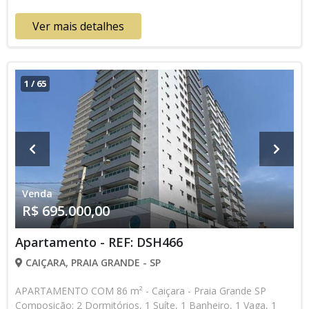
Lançamento, Em Obras * Os valores e disponibilidade podem
ser alterados sem prévio aviso. Favor verificar entrando em
Ver mais detalhes
contato com nossa equipe
1
/
65
Venda
R$ 695.000,00
Apartamento - REF: DSH466
CAIÇARA, PRAIA GRANDE - SP
APARTAMENTO COM 86 m² - Caiçara - Praia Grande SP
Composição: 2 Dormitórios, 1 Suíte, 1 Banheiro, 1 Vaga, 1