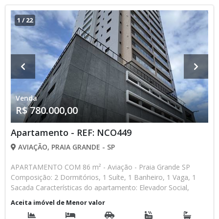
1
/
22
Venda
R$ 780.000,00
Apartamento - REF: NCO449
AVIAÇÃO, PRAIA GRANDE - SP
APARTAMENTO COM 86 m² - Aviação - Praia Grande SP
Composição: 2 Dormitórios, 1 Suíte, 1 Banheiro, 1 Vaga, 1
Sacada Características do apartamento: Elevador Social,
Elevador de Serviço, Acessibilidade, Portaria 24h, Piscina,
Aceita imóvel de Menor valor
Sauna, Salão de Jogos, Salão de Festas, Espaço Kids, Espaço
Gourmet, Academia, Churrasqueira Aceita Financiamento