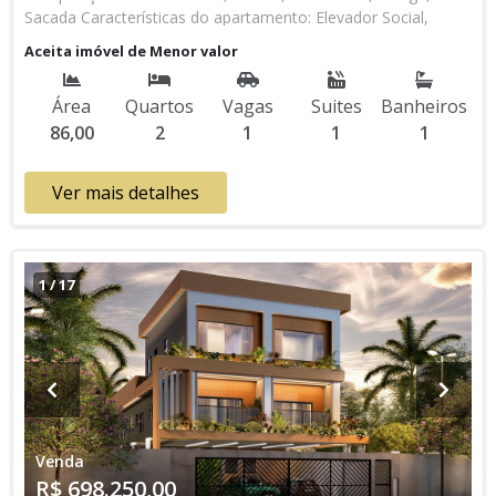
Sacada Características do apartamento: Elevador Social,
Elevador de Serviço, Acessibilidade, Portão Automático,
Aceita imóvel de Menor valor
Interfone, Água Individual, Gás Encanado, Home Box, Piscina,
Sauna, Salão de Jogos, Salão de Festas, Espaço Kids, Espaço
Área
Quartos
Vagas
Suites
Banheiros
Gourmet, Academia, Churrasqueira Lançamento, Em Obras *
86,00
2
1
1
1
Os valores e disponibilidade podem ser alterados sem prévio
aviso. Favor verificar entrando em contato com nossa equipe
Ver mais detalhes
1
/
17
Venda
R$ 698.250,00