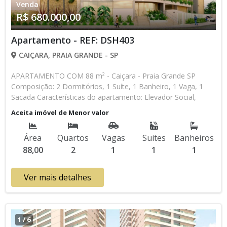
Venda
R$ 680.000,00
Apartamento - REF: DSH403
CAIÇARA, PRAIA GRANDE - SP
APARTAMENTO COM 88 m² - Caiçara - Praia Grande SP
Composição: 2 Dormitórios, 1 Suíte, 1 Banheiro, 1 Vaga, 1
Sacada Características do apartamento: Elevador Social,
Elevador de Serviço, Acessibilidade, Portão Automático,
Aceita imóvel de Menor valor
Portaria 24h, Interfone, Água Individual, Gás Encanado,
Piscina, Piscina Infantil, Piscina com Raia, Sauna, Salão de
Área
Quartos
Vagas
Suites
Banheiros
Jogos, Salão de Festas, Quadra, Espaço Kids, Garage Band,
88,00
2
1
1
1
Espaço Gourmet, Cinema, Academia, Churrasqueira
Lançamento, Em Obras * Os valores e disponibilidade podem
ser alterados sem prévio aviso. Favor verificar entrando em
Ver mais detalhes
contato com nossa equipe
1
/
6