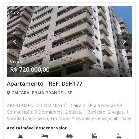
1
/
5
Venda
R$ 720.000,00
Apartamento - REF: DSH177
CAIÇARA, PRAIA GRANDE - SP
APARTAMENTO COM 106 m² - Caiçara - Praia Grande SP
Composição: 3 Dormitórios, 2 Suítes, 1 Banheiro, 2 Vagas, 1
Sacada Lançamento, Em Obras * Os valores e disponibilidade
podem ser alterados sem prévio aviso. Favor verificar
Aceita imóvel de Menor valor
entrando em contato com nossa equipe