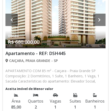
Venda
R$ 680.000,00
Apartamento - REF: DSH445
CAIÇARA, PRAIA GRANDE - SP
APARTAMENTO COM 85 m² - Caiçara - Praia Grande SP
Composição: 2 Dormitórios, 1 Suíte, 1 Banheiro, 1 Vaga, 1
Sacada Características do apartamento: Elevador Social,
Elevador de Serviço, Acessibilidade, Portão Automático,
Aceita imóvel de Menor valor
Portaria 24h, Interfone, Água Individual, Gás Encanado,
Piscina, Piscina Infantil, Piscina com Raia, Sauna, Salão de
Área
Quartos
Vagas
Suites
Banheiros
Jogos, Salão de Festas, Quadra, Espaço Kids, Garage Band,
85,00
2
1
1
1
Espaço Gourmet, Cinema, Academia, Churrasqueira