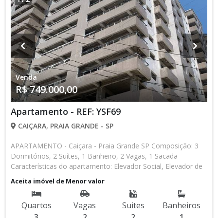
Venda
R$ 749.000,00
Apartamento - REF: YSF69
CAIÇARA, PRAIA GRANDE - SP
APARTAMENTO - Caiçara - Praia Grande SP Composição: 3
Dormitórios, 2 Suítes, 1 Banheiro, 2 Vagas, 1 Sacada
Características do apartamento: Elevador Social, Elevador de
Serviço, Acessibilidade, Garagem Privativa, Portaria 24h, Água
Aceita imóvel de Menor valor
Individual, Gás Encanado, Lavanderia, Piscina, Piscina Infantil,
Salão de Jogos, Salão de Festas, Espaço Kids, Espaço
Quartos
Vagas
Suites
Banheiros
Gourmet, Academia, Churrasqueira Lançamento, Em Obras *
3
2
2
1
Os valores e disponibilidade podem ser alterados sem prévio