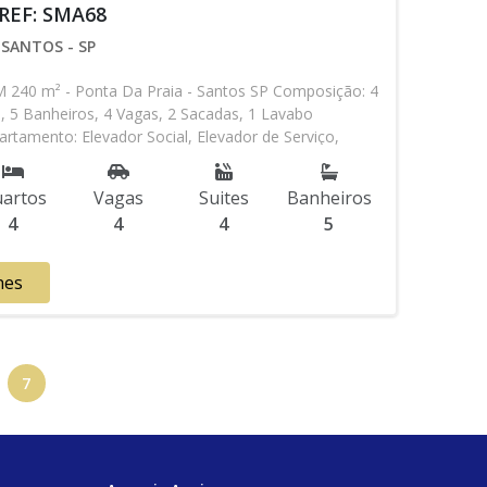
 REF: SMA68
 SANTOS - SP
0 m² - Ponta Da Praia - Santos SP Composição: 4
s, 5 Banheiros, 4 Vagas, 2 Sacadas, 1 Lavabo
artamento: Elevador Social, Elevador de Serviço,
ria 24h, Interfone, Gás Encanado, Piscina Aquecida,
 Raia, Sauna, Salão de Jogos, Salão de Festas, Quadra
artos
Vagas
Suites
Banheiros
nibilidade podem ser alterados sem prévio aviso. Favor
4
4
4
5
em contato com nossa equipe
hes
7