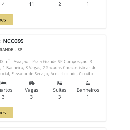
4
11
2
1
idade podem ser alterados sem prévio aviso. Favor
em contato com nossa equipe
hes
F: NCO395
RANDE - SP
m² - Aviação - Praia Grande SP Composição: 3
s, 1 Banheiro, 3 Vagas, 2 Sacadas Características do
ocial, Elevador de Serviço, Acessibilidade, Circuito
ividual, Sauna, Salão de Jogos, Salão de Festas,
 Gourmet, Academia, Churrasqueira, Predio Frente Mar
artos
Vagas
Suites
Banheiros
nibilidade podem ser alterados sem prévio aviso. Favor
3
3
3
1
em contato com nossa equipe
hes