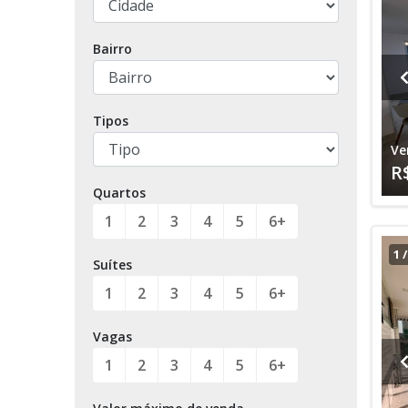
Bairro
Tipos
Ve
R
Quartos
1
2
3
4
5
6+
1
Suítes
1
2
3
4
5
6+
Vagas
1
2
3
4
5
6+