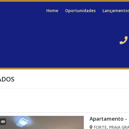
Home
Oportunidades
Lançamento
ADOS
Apartamento - 
/
49
FORTE, PRAIA GRA