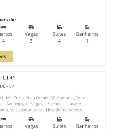
nor valor
artos
Vagas
Suites
Banheiros
4
3
4
1
hes
: LTR1
DE - SP
m² - Tupi - Praia Grande SP Composição: 4
s, 1 Banheiro, 11 Vagas, 1 Sacada, 1 Lavabo
bertura: Elevador Social, Elevador de Serviço,
ria 24h, Interfone, Água Individual, Gás Encanado,
o de Jogos, Salão de Festas, Espaço Kids, Espaço
artos
Vagas
Suites
Banheiros
Churrasqueira Aceita Financiamento Bancário * Os