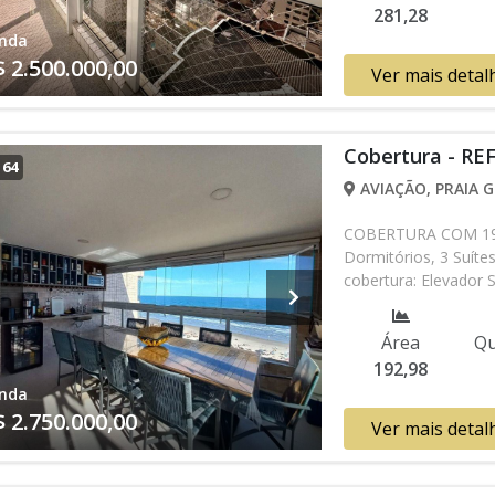
281,28
valores e disponibil
nda
verificar entrando 
$ 2.500.000,00
Ver mais detal
Cobertura - RE
/
64
AVIAÇÃO, PRAIA G
COBERTURA COM 193 
Dormitórios, 3 Suíte
cobertura: Elevador S
Fechado TV, Água Ind
Espaço Kids, Espaço
Área
Qu
* Os valores e dispo
192,98
verificar entrando 
nda
$ 2.750.000,00
Ver mais detal