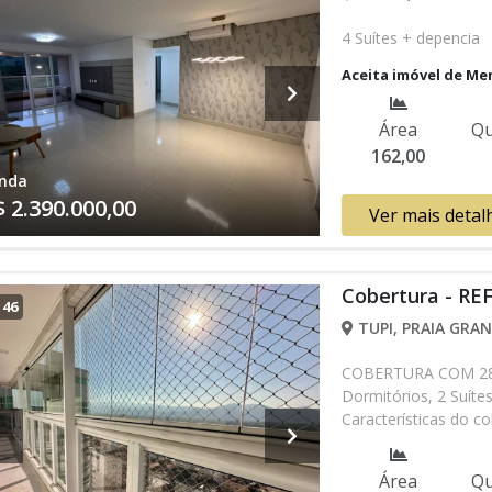
4 Suítes + depencia
Aceita imóvel de Me
Área
Qu
162,00
nda
$ 2.390.000,00
Ver mais detal
Cobertura - REF
/
46
TUPI, PRAIA GRAN
COBERTURA COM 281 
Dormitórios, 2 Suíte
Características do co
Acessibilidade, Porta
Piscina, Sauna, Salã
Área
Qu
Gourmet, Academia, 