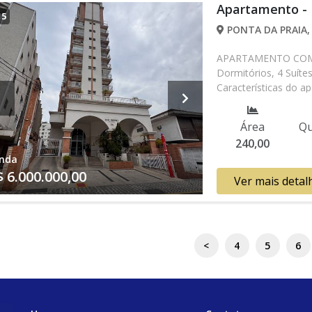
Apartamento -
/
5
PONTA DA PRAIA,
APARTAMENTO COM 24
Dormitórios, 4 Suíte
Características do ap
Acessibilidade, Porta
Piscina, Piscina com
Área
Qu
* Os valores e dispo
240,00
verificar entrando 
nda
$ 6.000.000,00
Ver mais detal
<
4
5
6