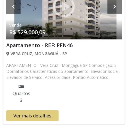
Venda
R$ 529.000,09
Apartamento - REF: PFN46
VERA CRUZ, MONGAGUÁ - SP
APARTAMENTO - Vera Cruz - Mongaguá SP Composição: 3
Dormitórios Características do apartamento: Elevador Social,
Elevador de Serviço, Acessibilidade, Portão Automático,
Portaria 24h, Interfone, Circuito Fechado TV, Água Individual,
Gás Encanado, Piscina, Piscina Infantil, Sauna, Salão de Jogos,
Quartos
Salão de Festas, Quadra, Espaço Kids, Garage Band, Espaço
3
Gourmet, Cinema, Academia, Churrasqueira, Predio Frente
Mar * Os valores e disponibilidade podem ser alterados sem
prévio aviso. Favor verificar entrando em contato com nossa
Ver mais detalhes
equipe