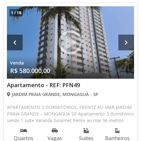
1
/
18
Venda
R$ 580.000,00
Apartamento - REF: PFN49
JARDIM PRAIA GRANDE, MONGAGUÁ - SP
APARTAMENTO 3 DORMITÓRIOS, FRENTE AO MAR JARDIM
PRAIA GRANDE – MONGAGUÁ SP Apartamento 3 dormitórios
sendo 1 suíte Varanda Gourmet frente ao mar 96 metros
quadrados 2 vagas de garagem Entrega para outubro de 2025
Piscina adulto e infantil Saúna Brinquedoteca Salão de jogos
Quartos
Vagas
Suites
Banheiros
Espaço gourmet 580 mil apenas Valor promocional somente