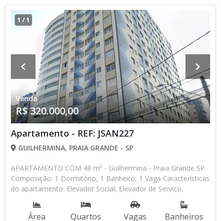
1
/
1
Venda
R$ 320.000,00
Apartamento - REF: JSAN227
GUILHERMINA, PRAIA GRANDE - SP
APARTAMENTO COM 48 m² - Guilhermina - Praia Grande SP
Composição: 1 Dormitório, 1 Banheiro, 1 Vaga Características
do apartamento: Elevador Social, Elevador de Serviço,
Interfone, Predio Frente Mar * Os valores e disponibilidade
podem ser alterados sem prévio aviso. Favor verificar
Área
Quartos
Vagas
Banheiros
entrando em contato com nossa equipe