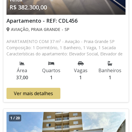
R$ 382.300,00
Apartamento - REF: CDL456
AVIAÇÃO, PRAIA GRANDE - SP
APARTAMENTO COM 37 m² - Aviação - Praia Grande SP
Composição: 1 Dormitório, 1 Banheiro, 1 Vaga, 1 Sacada
Características do apartamento: Elevador Social, Elevador de
Serviço, Portão Automático, Lavanderia, Piscina, Piscina
Infantil, Salão de Jogos, Espaço Kids Aceita Financiamento
Área
Quartos
Vagas
Banheiros
Bancário Lançamento, Em Obras * Os valores e
37,00
1
1
1
disponibilidade podem ser alterados sem prévio aviso. Favor
verificar entrando em contato com nossa equipe
Ver mais detalhes
1
/
20