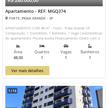
R$ 280.000,00
Apartamento - REF: MGQ374
FORTE, PRAIA GRANDE - SP
APARTAMENTO COM 48 m² - Forte - Praia Grande SP
Composição: 1 Dormitório, 1 Banheiro, 1 Vaga Características
do apartamento: Piscina Aceita Financiamento Direto com a
Construtora Entrada de R$ 168.000,00 72 Parcelas Mensais
de R$ 1.555,55 R$ 280.000,00 valor Total * Os valores e
Área
Quartos
Vagas
Banheiros
disponibilidade podem ser alterados sem prévio aviso. Favor
48,00
1
1
1
verificar entrando em contato com nossa equipe
Ver mais detalhes
1
/
12