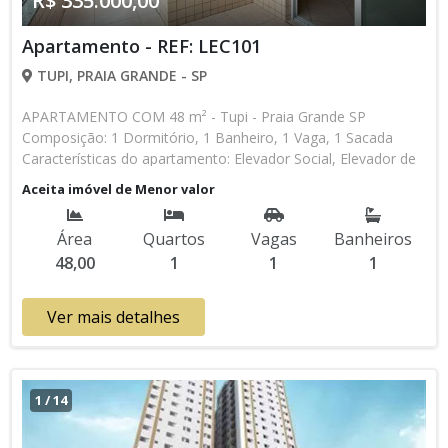
R$ 335.000,00
Apartamento - REF: LEC101
TUPI, PRAIA GRANDE - SP
APARTAMENTO COM 48 m² - Tupi - Praia Grande SP
Composição: 1 Dormitório, 1 Banheiro, 1 Vaga, 1 Sacada
Características do apartamento: Elevador Social, Elevador de
Serviço, Acessibilidade, Portão Automático, Gás Encanado,
Aceita imóvel de Menor valor
Salão de Jogos, Salão de Festas Aceita Financiamento
Bancário * Os valores e disponibilidade podem ser alterados
Área
Quartos
Vagas
Banheiros
sem prévio aviso. Favor verificar entrando em contato com
48,00
1
1
1
nossa equipe
Ver mais detalhes
1
/
14