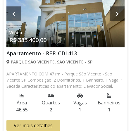
Venda
R$ 383.400,00
Apartamento - REF: CDL413
PARQUE SÃO VICENTE, SAO VICENTE - SP
APARTAMENTO COM 47 m² - Parque São Vicente - Sao
Vicente SP Composição: 2 Dormitórios, 1 Banheiro, 1 Vaga, 1
Sacada Características do apartamento: Elevador Social,
Acessibilidade, Portão Automático, Interfone, Água Individual,
Piscina, Salão de Jogos, Salão de Festas, Espaço Kids, Espaço
Área
Quartos
Vagas
Banheiros
Gourmet, Churrasqueira Aceita Financiamento Bancário
46,55
2
1
1
Lançamento, Pronto para Morar * Os valores e
disponibilidade podem ser alterados sem prévio aviso. Favor
verificar entrando em contato com nossa equipe
Ver mais detalhes