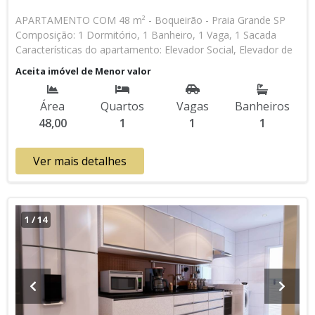
APARTAMENTO COM 48 m² - Boqueirão - Praia Grande SP
Composição: 1 Dormitório, 1 Banheiro, 1 Vaga, 1 Sacada
Características do apartamento: Elevador Social, Elevador de
Serviço, Acessibilidade, Água Individual, Piscina, Sauna, Salão
Aceita imóvel de Menor valor
de Jogos, Salão de Festas, Espaço Gourmet, Academia,
Churrasqueira Aceita Financiamento Bancário Lançamento,
Área
Quartos
Vagas
Banheiros
Em Obras * Os valores e disponibilidade podem ser alterados
48,00
1
1
1
sem prévio aviso. Favor verificar entrando em contato com
nossa equipe
Ver mais detalhes
1
/
14