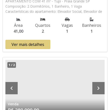
APARTAMENTO COM 41 m² - Tupi - Praia Grande SP
Composição: 2 Dormitórios, 1 Banheiro, 1 Vaga
Características do apartamento: Elevador Social, Elevador de
Serviço, Acessibilidade, Portão Automático, Portaria 24h
Aceita Financiamento Direto com a Construtora Entrada de
Área
Quartos
Vagas
Banheiros
R$ 120.000,00 48 Parcelas Mensais de R$ 3.200,00 R$
41,00
2
1
1
269.000,00 valor Total * Os valores e disponibilidade podem
ser alterados sem prévio aviso. Favor verificar entrando em
contato com nossa equipe
Ver mais detalhes
1
/
2
Venda