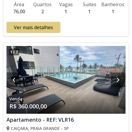
Salão de Jogos, Salão de Festas, Espaço Gourmet, Academia,
Área
Quartos
Vagas
Suites
Banheiros
Churrasqueira Lançamento, Em Obras * Os valores e
76,00
2
1
1
1
disponibilidade podem ser alterados sem prévio aviso. Favor
verificar entrando em contato com nossa equipe
Ver mais detalhes
1
/
7
Venda
R$ 360.000,00
Apartamento - REF: VLR16
CAIÇARA, PRAIA GRANDE - SP