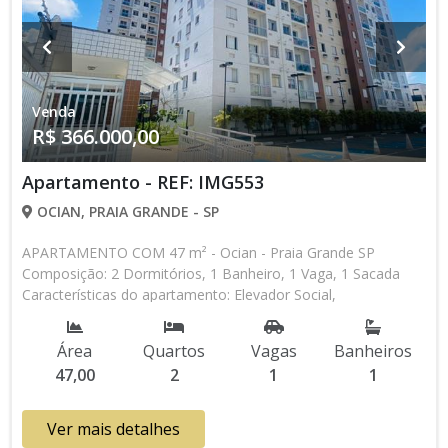
Venda
R$ 366.000,00
Apartamento - REF: IMG553
OCIAN, PRAIA GRANDE - SP
APARTAMENTO COM 47 m² - Ocian - Praia Grande SP
Composição: 2 Dormitórios, 1 Banheiro, 1 Vaga, 1 Sacada
Características do apartamento: Elevador Social,
Acessibilidade, Portaria 24h, Interfone, Gás Encanado,
Churrasqueira Aceita Financiamento Bancário Aceita
Área
Quartos
Vagas
Banheiros
Financiamento Direto com a Construtora Entrada de R$
47,00
2
1
1
194.000,00 60 Parcelas Mensais de R$ 3.166,67 R$ 384.000,00
valor Total * Os valores e disponibilidade podem ser
alterados sem prévio aviso. Favor verificar entrando em
Ver mais detalhes
contato com nossa equipe