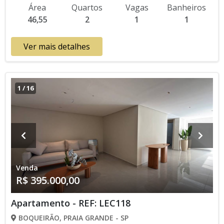
Interfone, Água Individual, Piscina, Salão de Jogos, Salão de
Área
Quartos
Vagas
Banheiros
Festas, Espaço Kids, Academia, Churrasqueira Aceita
46,55
2
1
1
Financiamento Bancário Lançamento, Em Obras * Os valores
e disponibilidade podem ser alterados sem prévio aviso. Favor
verificar entrando em contato com nossa equipe
Ver mais detalhes
1
/
16
Venda
R$ 395.000,00
Apartamento - REF: LEC118
BOQUEIRÃO, PRAIA GRANDE - SP