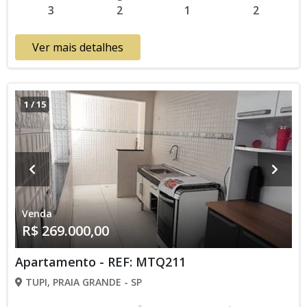
3
2
1
2
a vista e por tempo limitado. PONTO FINAL IMOVEIS aqui dá
negócio e ponto. 13996217448 – 13978114069 Creci 43928-J
Ver mais detalhes
1
/
15
Venda
R$ 269.000,00
Apartamento - REF: MTQ211
TUPI, PRAIA GRANDE - SP