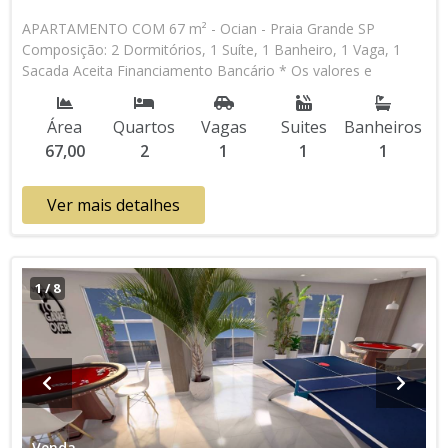
APARTAMENTO COM 67 m² - Ocian - Praia Grande SP
Composição: 2 Dormitórios, 1 Suíte, 1 Banheiro, 1 Vaga, 1
Sacada Aceita Financiamento Bancário * Os valores e
disponibilidade podem ser alterados sem prévio aviso. Favor
verificar entrando em contato com nossa equipe
Área
Quartos
Vagas
Suites
Banheiros
67,00
2
1
1
1
Ver mais detalhes
1
/
8
Venda