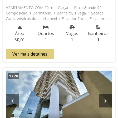
APARTAMENTO COM 50 m² - Caiçara - Praia Grande SP
Composição: 1 Dormitório, 1 Banheiro, 1 Vaga, 1 Sacada
Características do apartamento: Elevador Social, Elevador de
Serviço, Acessibilidade, Portão Automático, Água Individual,
Gás Encanado, Home Box, Piscina, Sauna, Salão de Jogos,
Área
Quartos
Vagas
Banheiros
Salão de Festas, Espaço Kids, Academia, Churrasqueira Aceita
50,01
1
1
1
Financiamento Bancário * Os valores e disponibilidade podem
ser alterados sem prévio aviso. Favor verificar entrando em
contato com nossa equipe
Ver mais detalhes
1
/
20
Venda