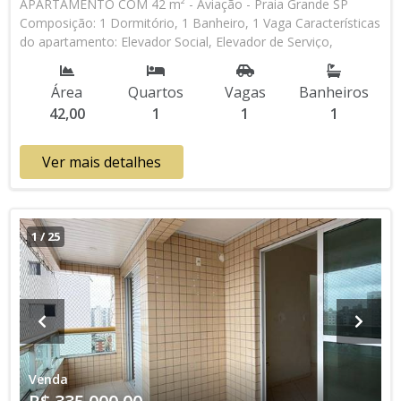
APARTAMENTO COM 42 m² - Aviação - Praia Grande SP
Composição: 1 Dormitório, 1 Banheiro, 1 Vaga Características
do apartamento: Elevador Social, Elevador de Serviço,
Portaria 24h, Predio Frente Mar Aceita Financiamento
Bancário * Os valores e disponibilidade podem ser alterados
Área
Quartos
Vagas
Banheiros
sem prévio aviso. Favor verificar entrando em contato com
42,00
1
1
1
nossa equipe
Ver mais detalhes
1
/
25
Venda