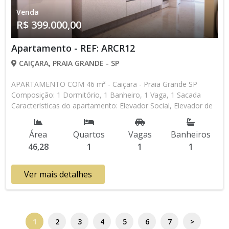
Venda
R$ 399.000,00
Apartamento - REF: ARCR12
CAIÇARA, PRAIA GRANDE - SP
APARTAMENTO COM 46 m² - Caiçara - Praia Grande SP
Composição: 1 Dormitório, 1 Banheiro, 1 Vaga, 1 Sacada
Características do apartamento: Elevador Social, Elevador de
Serviço, Acessibilidade, Portão Automático, Sauna, Salão de
Jogos, Salão de Festas, Academia Aceita Financiamento
Área
Quartos
Vagas
Banheiros
Bancário Lançamento, Em Obras * Os valores e
46,28
1
1
1
disponibilidade podem ser alterados sem prévio aviso. Favor
verificar entrando em contato com nossa equipe
Ver mais detalhes
1
2
3
4
5
6
7
>