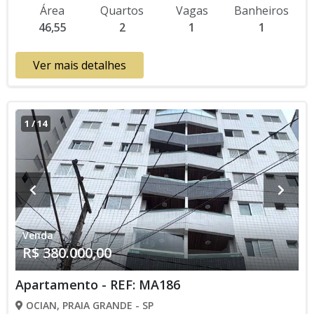
Interfone, Água Individual, Piscina, Salão de Jogos, Salão de
Área
Quartos
Vagas
Banheiros
Festas, Espaço Kids, Espaço Gourmet, Academia,
46,55
2
1
1
Churrasqueira Aceita Financiamento Bancário Lançamento,
Pronto para Morar * Os valores e disponibilidade podem ser
alterados sem prévio aviso. Favor verificar entrando em
Ver mais detalhes
contato com nossa equipe
1
/
14
Venda
R$ 380.000,00
Apartamento - REF: MA186
OCIAN, PRAIA GRANDE - SP