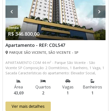
Venda
R$ 346.800,00
Apartamento - REF: CDL547
PARQUE SÃO VICENTE, SÃO VICENTE - SP
APARTAMENTO COM 44 m² - Parque São Vicente - São
Vicente SP Composição: 2 Dormitórios, 1 Banheiro, 1 Vaga, 1
Sacada Características do apartamento: Elevador Social,
Elevador de Serviço, Portão Automático, Interfone
Lançamento, Em Obras * Os valores e disponibilidade podem
Área
Quartos
Vagas
Banheiros
ser alterados sem prévio aviso. Favor verificar entrando em
43,69
2
1
1
contato com nossa equipe
Ver mais detalhes