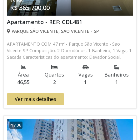
R$ 365.700,00
Apartamento - REF: CDL481
PARQUE SÃO VICENTE, SAO VICENTE - SP
APARTAMENTO COM 47 m² - Parque São Vicente - Sao
Vicente SP Composição: 2 Dormitórios, 1 Banheiro, 1 Vaga, 1
Sacada Características do apartamento: Elevador Social,
Elevador de Serviço, Acessibilidade, Portão Automático,
Interfone, Água Individual, Piscina, Salão de Jogos, Salão de
Área
Quartos
Vagas
Banheiros
Festas, Espaço Kids, Churrasqueira Aceita Financiamento
46,55
2
1
1
Bancário Lançamento, Pronto para Morar * Os valores e
disponibilidade podem ser alterados sem prévio aviso. Favor
verificar entrando em contato com nossa equipe
Ver mais detalhes
1
/
36