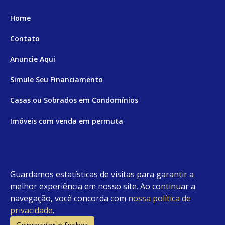
Home
Contato
Anuncie Aqui
Simule Seu Financiamento
Casas ou Sobrados em Condomínios
Imóveis com venda em permuta
Imóveis com Vista para o Mar
Apartamentos em Andar Alto
Guardamos estatísticas de visitas para garantir a
Casa com piscina
melhor experiência em nosso site. Ao continuar a
navegação, você concorda com
nossa política de
Apartamento com piscina
privacidade
.
Condomínio fechado